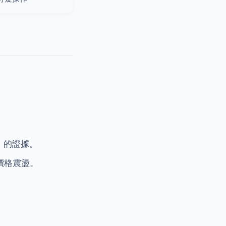
管」的證據。
價格震盪。