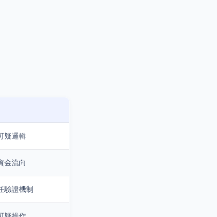
可疑邏輯
資金流向
任驗證機制
可疑操作