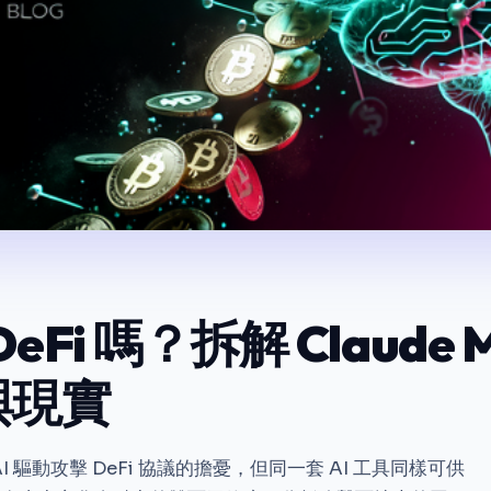
eFi 嗎？拆解 Claude M
與現實
對 AI 驅動攻擊 DeFi 協議的擔憂，但同一套 AI 工具同樣可供