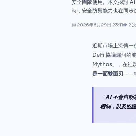
安全團隊使用。本文探討 A
時，安全防禦能力也在同步
📅 2026年6月29日 23:11
👁 2
近期市場上流傳一
DeFi 協議漏洞
Mythos」，在
是一面雙面刃
——
「
AI 不會自動
機制，以及協議