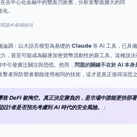
I 在去中心化金融中的雙面刃效應，分析攻擊面擴大的同
進化。
 次閱讀
✍
斜槓矽谷
種論調：以大語言模型為基礎的
Claude
等 AI 工具，已
的能力，甚至可能成為驅逐加密貨幣流動性的新工具。這種說法被
社群中引發廣泛關注與恐慌。然而，
問題的關鍵不在於 AI 本
攻擊者與防禦者都能使用相同的技術，這才是真正值得深思
導致 DeFi 被掏空。真正決定勝負的，是市場中誰能更快部署 
設計者是否預先考慮到 AI 時代的安全風險。
」