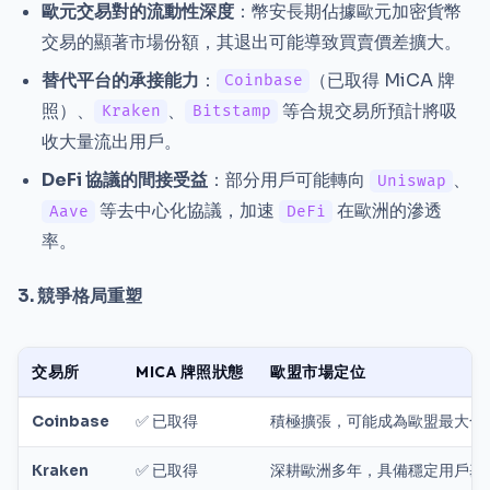
歐元交易對的流動性深度
：幣安長期佔據歐元加密貨幣
交易的顯著市場份額，其退出可能導致買賣價差擴大。
替代平台的承接能力
：
（已取得 MiCA 牌
Coinbase
照）、
、
等合規交易所預計將吸
Kraken
Bitstamp
收大量流出用戶。
DeFi 協議的間接受益
：部分用戶可能轉向
、
Uniswap
等去中心化協議，加速
在歐洲的滲透
Aave
DeFi
率。
3. 競爭格局重塑
交易所
MICA 牌照狀態
歐盟市場定位
Coinbase
✅ 已取得
積極擴張，可能成為歐盟最大合
Kraken
✅ 已取得
深耕歐洲多年，具備穩定用戶基