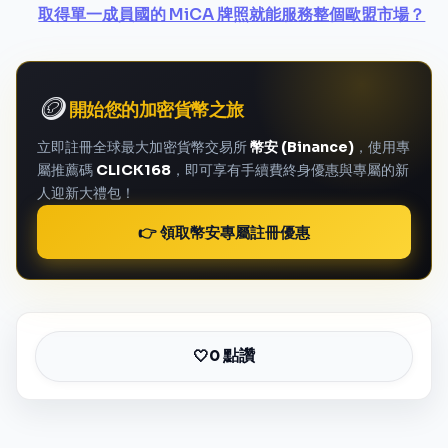
取得單一成員國的 MiCA 牌照就能服務整個歐盟市場？
🪙
開始您的加密貨幣之旅
立即註冊全球最大加密貨幣交易所
幣安 (Binance)
，使用專
屬推薦碼
CLICK168
，即可享有手續費終身優惠與專屬的新
人迎新大禮包！
👉 領取幣安專屬註冊優惠
0 點讚
🤍