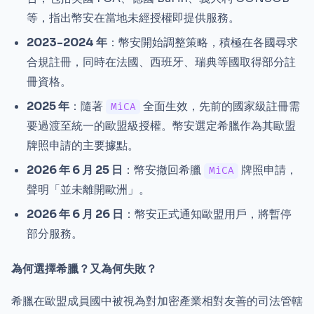
等，指出幣安在當地未經授權即提供服務。
2023-2024 年
：幣安開始調整策略，積極在各國尋求
合規註冊，同時在法國、西班牙、瑞典等國取得部分註
冊資格。
2025 年
：隨著
全面生效，先前的國家級註冊需
MiCA
要過渡至統一的歐盟級授權。幣安選定希臘作為其歐盟
牌照申請的主要據點。
2026 年 6 月 25 日
：幣安撤回希臘
牌照申請，
MiCA
聲明「並未離開歐洲」。
2026 年 6 月 26 日
：幣安正式通知歐盟用戶，將暫停
部分服務。
為何選擇希臘？又為何失敗？
希臘在歐盟成員國中被視為對加密產業相對友善的司法管轄