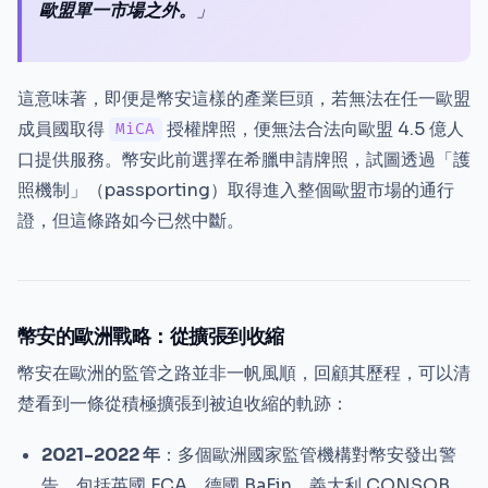
歐盟單一市場之外。
」
這意味著，即便是幣安這樣的產業巨頭，若無法在任一歐盟
成員國取得
授權牌照，便無法合法向歐盟 4.5 億人
MiCA
口提供服務。幣安此前選擇在希臘申請牌照，試圖透過「護
照機制」（passporting）取得進入整個歐盟市場的通行
證，但這條路如今已然中斷。
幣安的歐洲戰略：從擴張到收縮
幣安在歐洲的監管之路並非一帆風順，回顧其歷程，可以清
楚看到一條從積極擴張到被迫收縮的軌跡：
2021-2022 年
：多個歐洲國家監管機構對幣安發出警
告，包括英國 FCA、德國 BaFin、義大利 CONSOB