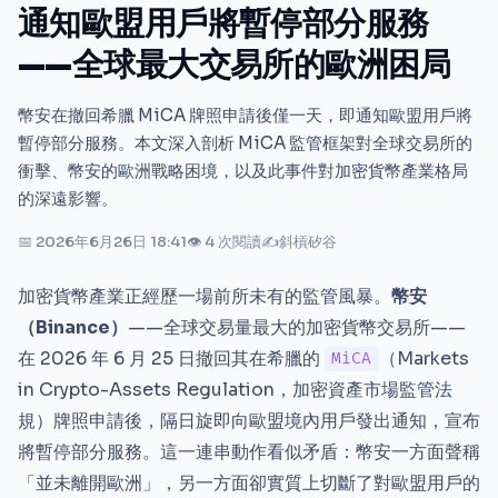
通知歐盟用戶將暫停部分服務
——全球最大交易所的歐洲困局
幣安在撤回希臘 MiCA 牌照申請後僅一天，即通知歐盟用戶將
暫停部分服務。本文深入剖析 MiCA 監管框架對全球交易所的
衝擊、幣安的歐洲戰略困境，以及此事件對加密貨幣產業格局
的深遠影響。
📅 2026年6月26日 18:41
👁 4 次閱讀
✍
斜槓矽谷
加密貨幣產業正經歷一場前所未有的監管風暴。
幣安
（Binance）
——全球交易量最大的加密貨幣交易所——
在 2026 年 6 月 25 日撤回其在希臘的
（Markets
MiCA
in Crypto-Assets Regulation，加密資產市場監管法
規）牌照申請後，隔日旋即向歐盟境內用戶發出通知，宣布
將暫停部分服務。這一連串動作看似矛盾：幣安一方面聲稱
「並未離開歐洲」，另一方面卻實質上切斷了對歐盟用戶的