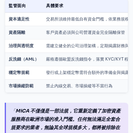
監管面向
具體要求
資本適足性
交易所須維持最低自有資金門檻，依業務規模
資產隔離
客戶資產必須與公司營運資金完全隔離保管
治理與透明度
需建立健全的公司治理架構，定期揭露財務與
反洗錢（AML）
嚴格遵循歐盟反洗錢指令，落實 KYC/KYT 程序
穩定幣規範
發行或上架穩定幣需符合額外的準備金與揭露
市場操縱防範
禁止內線交易、市場操縱等不當行為
「
MiCA 不僅僅是一部法規，它重新定義了加密資產
服務商在歐洲市場的准入門檻。任何無法滿足全套合
規要求的業者，無論其全球規模多大，都將被排除在