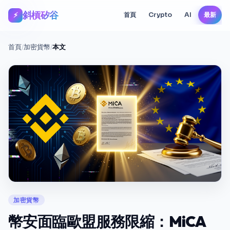
斜槓矽谷
⚡
首頁
Crypto
AI
最新
首頁
/
加密貨幣
/
本文
加密貨幣
幣安面臨歐盟服務限縮：MiCA