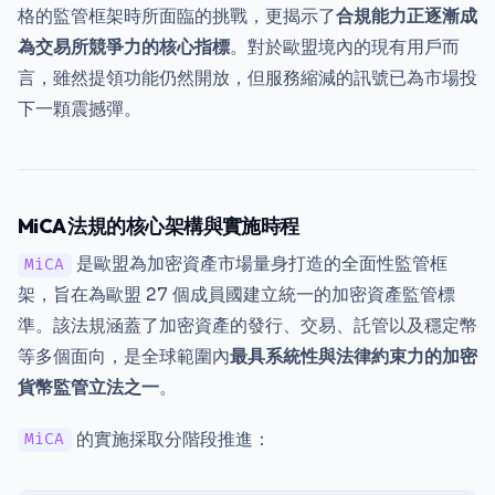
格的監管框架時所面臨的挑戰，更揭示了
合規能力正逐漸成
為交易所競爭力的核心指標
。對於歐盟境內的現有用戶而
言，雖然提領功能仍然開放，但服務縮減的訊號已為市場投
下一顆震撼彈。
MiCA 法規的核心架構與實施時程
是歐盟為加密資產市場量身打造的全面性監管框
MiCA
架，旨在為歐盟 27 個成員國建立統一的加密資產監管標
準。該法規涵蓋了加密資產的發行、交易、託管以及穩定幣
等多個面向，是全球範圍內
最具系統性與法律約束力的加密
貨幣監管立法之一
。
的實施採取分階段推進：
MiCA