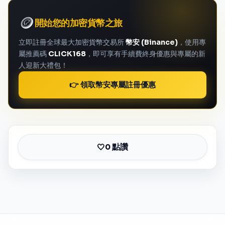
🪙
開始您的加密貨幣之旅
立即註冊全球最大加密貨幣交易所
幣安 (Binance)
，使用專
屬推薦碼
CLICK168
，即可享有手續費終身優惠與專屬的新
人迎新大禮包！
👉 領取幣安專屬註冊優惠
0 點讚
🤍