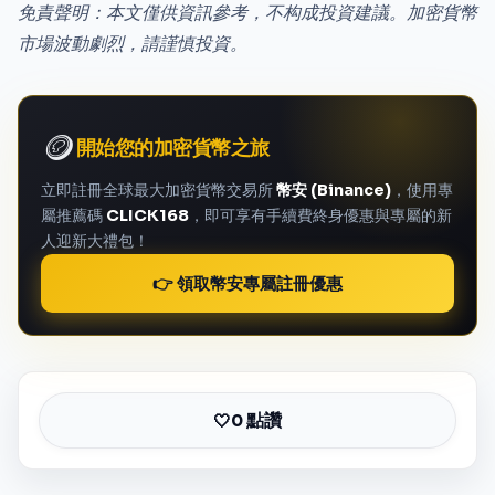
免責聲明：本文僅供資訊參考，不构成投資建議。加密貨幣
市場波動劇烈，請謹慎投資。
🪙
開始您的加密貨幣之旅
立即註冊全球最大加密貨幣交易所
幣安 (Binance)
，使用專
屬推薦碼
CLICK168
，即可享有手續費終身優惠與專屬的新
人迎新大禮包！
👉 領取幣安專屬註冊優惠
0 點讚
🤍