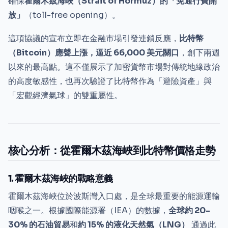
確保
霍爾木茲海峽（Strait of Hormuz）的「免通行費開
放」
（toll-free opening）。
這項協議的宣布立即在金融市場引發連鎖反應，
比特幣
（Bitcoin）應聲上漲，逼近 66,000 美元關口
，創下兩週
以來的最高點。這不僅展示了加密貨幣市場對傳統地緣政治
的高度敏感性，也再次驗證了比特幣作為「避險資產」與
「宏觀經濟氣球」的雙重屬性。
核心分析：從霍爾木茲海峽到比特幣價格走勢
1. 霍爾木茲海峽的戰略意義
霍爾木茲海峽位於波斯灣入口處，是全球最重要的能源運輸
咽喉之一。根據國際能源署（IEA）的數據，
全球約 20-
30% 的石油貿易
和
約 15% 的液化天然氣（LNG）
通過此