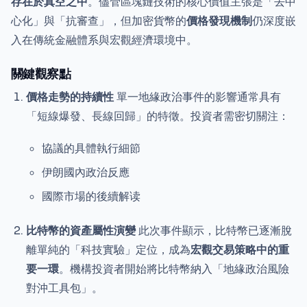
存在於真空之中
。儘管區塊鏈技術的核心價值主張是「去中
心化」與「抗審查」，但加密貨幣的
價格發現機制
仍深度嵌
入在傳統金融體系與宏觀經濟環境中。
關鍵觀察點
價格走勢的持續性
單一地緣政治事件的影響通常具有
「短線爆發、長線回歸」的特徵。投資者需密切關注：
協議的具體執行細節
伊朗國內政治反應
國際市場的後續解读
比特幣的資產屬性演變
此次事件顯示，比特幣已逐漸脫
離單純的「科技實驗」定位，成為
宏觀交易策略中的重
要一環
。機構投資者開始將比特幣納入「地緣政治風險
對沖工具包」。