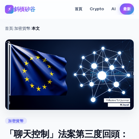
斜槓矽谷
⚡
首頁
Crypto
AI
最新
首頁
/
加密貨幣
/
本文
加密貨幣
「聊天控制」法案第三度回頭：