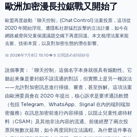
歐洲加密漫長拉鋸戰又開始了
歐盟再度啟動「聊天控制」(Chat Control) 法案投票，這項從
2020 年開始浮現、遭隱私社群猛烈反擊的立法計畫，如今在
網路威脅與兒童保護議題交織下再度回溫。本文梳理法案來龍
去脈、技術本質，以及對加密生態的潛在影響。
📅 2026年7月8日 15:10
👁 5 次閱讀
✍
斜槓矽谷
說個事實：「聊天控制」這個名字本身就很具有煽動性。它
聽起來像是要封鎖不該流通的對話，但實際上是另一種說法
——允許對加密訊息進行掃描、審查，甚至拆解。這項法案
由歐洲委員會在 2020 年提出，核心訴求是要求通訊軟體
（包括 Telegram、WhatsApp、Signal 在內的端到端加
密服務）在訊息加密前進行內容掃描，以阻止兒童性虐待材
料（CSAM）及其他非法內容的流通。前後經歷了兩次投
票與無數次延期，如今再度回到立法議程。為什麼這件事在