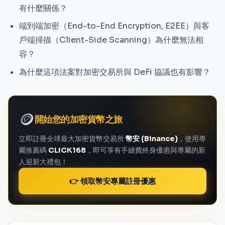
有什麼關係？
端到端加密（End-to-End Encryption, E2EE）與客
戶端掃描（Client-Side Scanning）為什麼無法相
容？
為什麼這項法案對加密交易所與 DeFi 協議也有影響？
🪙
開始您的加密貨幣之旅
立即註冊全球最大加密貨幣交易所
幣安 (Binance)
，使用專
屬推薦碼
CLICK168
，即可享有手續費終身優惠與專屬的新
人迎新大禮包！
👉 領取幣安專屬註冊優惠