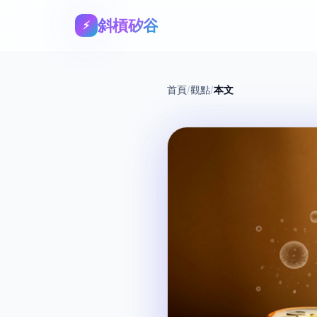
斜槓矽谷
⚡
首頁
/
觀點
/
本文