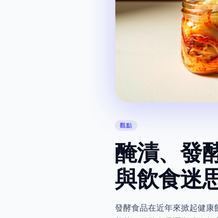
觀點
醃漬、發
與飲食迷
發酵食品在近年來掀起健康