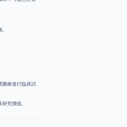
稱。
。
菌菌株進行臨床試
具研究價值。