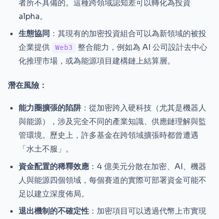
者所不具備的。這種跨領域認知差可以轉化為投資
alpha。
生態協同
：其現有的加密投資組合可以為新領域的被投
企業提供
整合能力，例如為 AI 公司設計去中心
Web3
化推理市場，或為能源項目建構鏈上結算層。
潛在風險：
能力圈擴張的陷阱
：從加密跨入硬科技（尤其是機器人
與能源），涉及完全不同的產業知識、供應鏈理解與監
管環境。歷史上，許多基金在跨領域擴張時都曾遭遇
「水土不服」。
資金配置的稀釋效應
：4 億美元分散在加密、AI、機器
人與能源四個領域，每個賽道的實際可部署資金可能不
足以建立深度佈局。
退出機制的不確定性
：加密項目可以透過代幣上市實現