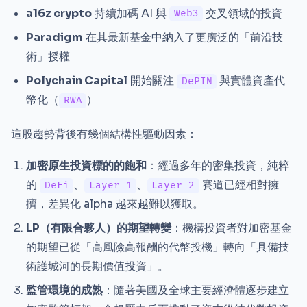
a16z crypto
持續加碼 AI 與
交叉領域的投資
Web3
Paradigm
在其最新基金中納入了更廣泛的「前沿技
術」授權
Polychain Capital
開始關注
與實體資產代
DePIN
幣化（
）
RWA
這股趨勢背後有幾個結構性驅動因素：
加密原生投資標的的飽和
：經過多年的密集投資，純粹
的
、
、
賽道已經相對擁
DeFi
Layer 1
Layer 2
擠，差異化 alpha 越來越難以獲取。
LP（有限合夥人）的期望轉變
：機構投資者對加密基金
的期望已從「高風險高報酬的代幣投機」轉向「具備技
術護城河的長期價值投資」。
監管環境的成熟
：隨著美國及全球主要經濟體逐步建立