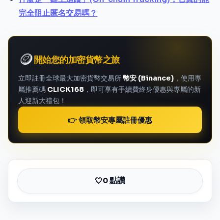
完全阻止匿名交易嗎？
🪙
開始您的加密貨幣之旅
立即註冊全球最大加密貨幣交易所
幣安 (Binance)
，使用專
屬推薦碼
CLICK168
，即可享有手續費終身優惠與專屬的新
人迎新大禮包！
👉 領取幣安專屬註冊優惠
0 點讚
🤍