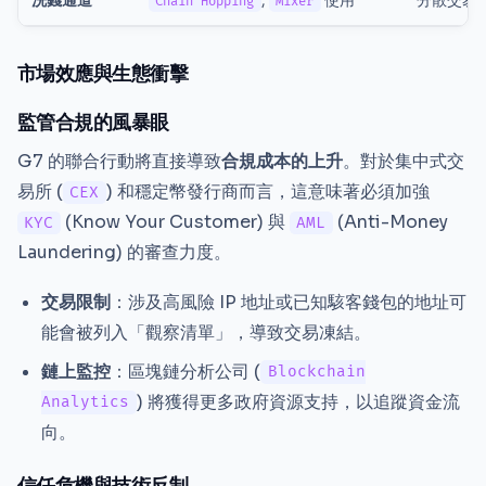
洗錢通道
,
使用
分散交易平台
Chain Hopping
Mixer
市場效應與生態衝擊
監管合規的風暴眼
G7 的聯合行動將直接導致
合規成本的上升
。對於集中式交
易所 (
) 和穩定幣發行商而言，這意味著必須加強
CEX
(Know Your Customer) 與
(Anti-Money
KYC
AML
Laundering) 的審查力度。
交易限制
：涉及高風險 IP 地址或已知駭客錢包的地址可
能會被列入「觀察清單」，導致交易凍結。
鏈上監控
：區塊鏈分析公司 (
Blockchain
) 將獲得更多政府資源支持，以追蹤資金流
Analytics
向。
信任危機與技術反制