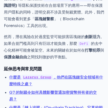
識證明)
等隱私保護技術在合規場景下的應用——即在保護
用戶隱私的同時，證明交易不涉及受制裁實體。此外，我們
可能會看到更多「
區塊鏈警察
」（ Blockchain
Forensics）工具的出現。
然而，潛在風險在於過度監管可能損害區塊鏈的
創新活力
。
如果合規門檻高到只有巨頭才能負擔，那麼
的去中
DeFi
心化精神可能會被架空。未來的關鍵在於如何在
打擊犯罪
與
保護金融自由
之間找到微妙的平衡點。
延伸思考與常見問題
什麼是
，他們在區塊鏈安全領域有什
Lazarus Group
麼特殊之處？
G7 的制裁令如何具體影響普通加密貨幣持有者的交
易？
什麼是「鏈上追蹤」(On-chain Tracking)，它真的能