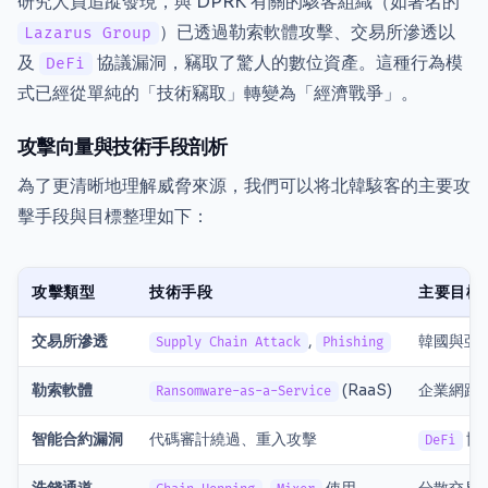
研究人員追蹤發現，與 DPRK 有關的駭客組織（如著名的
）已透過勒索軟體攻擊、交易所滲透以
Lazarus Group
及
協議漏洞，竊取了驚人的數位資產。這種行為模
DeFi
式已經從單純的「技術竊取」轉變為「經濟戰爭」。
攻擊向量與技術手段剖析
為了更清晰地理解威脅來源，我們可以将北韓駭客的主要攻
擊手段與目標整理如下：
攻擊類型
技術手段
主要目標
交易所滲透
,
韓國與亞洲
Supply Chain Attack
Phishing
勒索軟體
(RaaS)
企業網路
Ransomware-as-a-Service
智能合約漏洞
代碼審計繞過、重入攻擊
協
DeFi