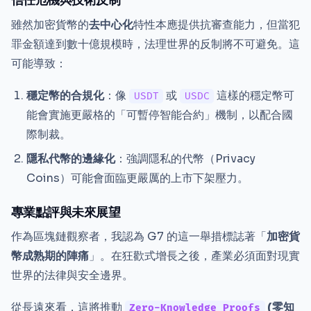
雖然加密貨幣的
去中心化
特性本應提供抗審查能力，但當犯
罪金額達到數十億規模時，法理世界的反制將不可避免。這
可能導致：
穩定幣的合規化
：像
或
這樣的穩定幣可
USDT
USDC
能會實施更嚴格的「可暫停智能合約」機制，以配合國
際制裁。
隱私代幣的邊緣化
：強調隱私的代幣（Privacy
Coins）可能會面臨更嚴厲的上市下架壓力。
專業點評與未來展望
作為區塊鏈觀察者，我認為 G7 的這一舉措標誌著「
加密貨
幣成熟期的陣痛
」。在狂歡式增長之後，產業必須面對現實
世界的法律與安全邊界。
從長遠來看，這將推動
(零知
Zero-Knowledge Proofs