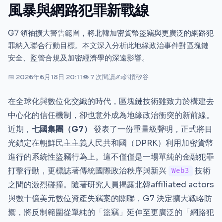
風暴與網路犯罪新戰線
G7 領袖擴大警告範圍，將北韓加密貨幣盜竊與更廣泛的網路犯
罪納入聯合行動目標。本文深入分析此地緣政治事件對區塊鏈
安全、監管合規及加密經濟學的深遠影響。
📅 2026年6月18日 20:11
👁 7 次閱讀
✍
斜槓矽谷
在全球化與數位化交織的時代，區塊鏈技術雖致力於構建去
中心化的信任機制，卻也意外成為地緣政治衝突的新前線。
近期，
七國集團（G7）
發表了一份重量級聲明，正式將目
光鎖定在朝鮮民主主義人民共和國（DPRK）利用加密貨幣
進行的系統性盜竊行為上。這不僅僅是一場單純的金融犯罪
打擊行動，更標誌著傳統國際政治秩序與新兴
技術
Web3
之間的激烈碰撞。隨著研究人員揭露北韓affiliated actors
與數十億美元數位資產失竊案的關聯，G7 決定擴大戰略防
禦，將反制範圍從單純的「盜竊」延伸至更廣泛的「網路犯