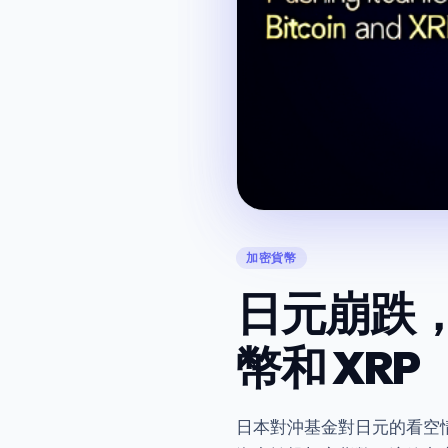
加密貨幣
日元崩跌
幣和 XRP
日本對沖基金對日元的看空情