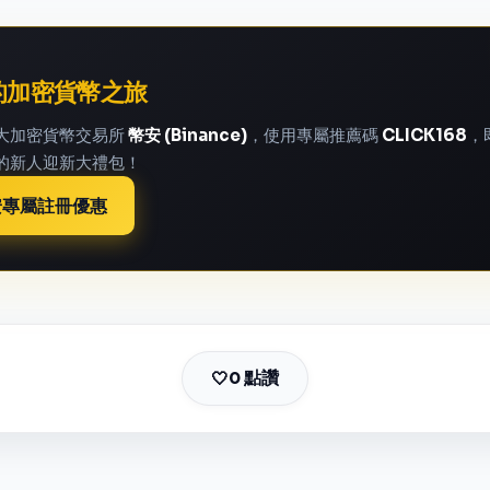
的加密貨幣之旅
大加密貨幣交易所
幣安 (Binance)
，使用專屬推薦碼
CLICK168
，
的新人迎新大禮包！
安專屬註冊優惠
0 點讚
🤍