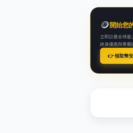
🪙
開始您
立即註冊全球最
終身優惠與專屬
👉 領取幣