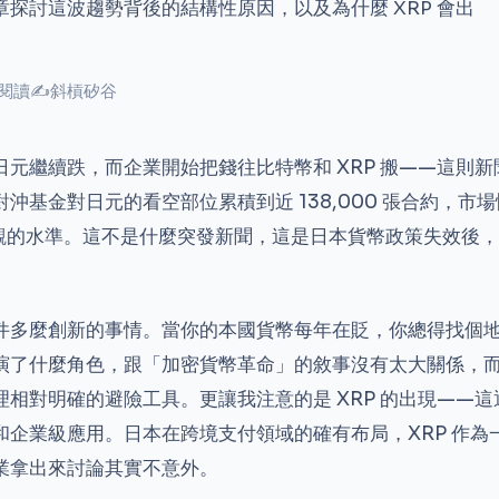
探討這波趨勢背後的結構性原因，以及為什麼 XRP 會出
次閱讀
✍
斜槓矽谷
日元繼續跌，而企業開始把錢往比特幣和 XRP 搬——這則
沖基金對日元的看空部位累積到近 138,000 張合約，市
最悲觀的水準。這不是什麼突發新聞，這是日本貨幣政策失效後
件多麼創新的事情。當你的本國貨幣每年在貶，你總得找個
演了什麼角色，跟「加密貨幣革命」的敘事沒有太大關係，
理相對明確的避險工具。更讓我注意的是 XRP 的出現——
和企業級應用。日本在跨境支付領域的確有布局，XRP 作為
業拿出來討論其實不意外。