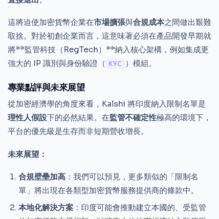
這將迫使加密貨幣企業在
市場擴張
與
合規成本
之間做出艱難
取捨。對於初創企業而言，這意味著必須在產品開發早期就
將**監管科技（RegTech）**納入核心架構，例如集成更
強大的 IP 識別與身份驗證（
）模組。
KYC
專業點評與未來展望
從加密經濟學的角度來看，Kalshi 將印度納入限制名單是
理性人假設
下的必然結果。在
監管不確定性
極高的環境下，
平台的優先級是生存而非短期營收增長。
未來展望：
合規壁壘加高
：我們可以預見，更多類似的「限制名
單」將出現在各類型加密貨幣服務提供商的條款中。
本地化解決方案
：印度可能會推動建立本國的、受監管