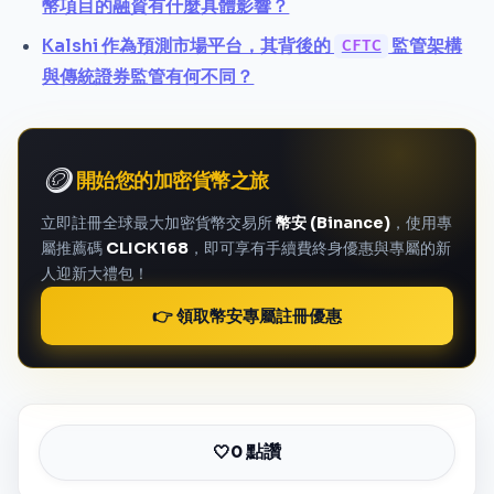
幣項目的融資有什麼具體影響？
Kalshi 作為預測市場平台，其背後的
監管架構
CFTC
與傳統證券監管有何不同？
🪙
開始您的加密貨幣之旅
立即註冊全球最大加密貨幣交易所
幣安 (Binance)
，使用專
屬推薦碼
CLICK168
，即可享有手續費終身優惠與專屬的新
人迎新大禮包！
👉 領取幣安專屬註冊優惠
0 點讚
🤍