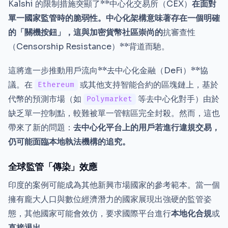
Kalshi 的限制措施突顯了**中心化交易所（CEX）
在面對
單一國家監管時的脆弱性。中心化架構意味著存在一個明確
的「關機按鈕」，這與加密貨幣社區崇尚的
抗審查性
（Censorship Resistance）**背道而馳。
這將進一步推動用戶流向**去中心化金融（DeFi）**協
議。在
或其他支持智能合約的區塊鏈上，基於
Ethereum
代幣的預測市場（如
等去中心化對手）由於
Polymarket
缺乏單一控制點，較難被單一管轄區完全封殺。然而，這也
帶來了新的問題：
去中心化平台上的用戶若進行違規交易，
仍可能面臨本地執法機構的追究。
全球監管「傳染」效應
印度的案例可能成為其他新興市場國家的參考範本。當一個
擁有龐大人口與數位經濟潛力的國家展現出強硬的監管姿
態，其他國家可能會效仿，要求國際平台進行
本地化合規
或
直接退出
。