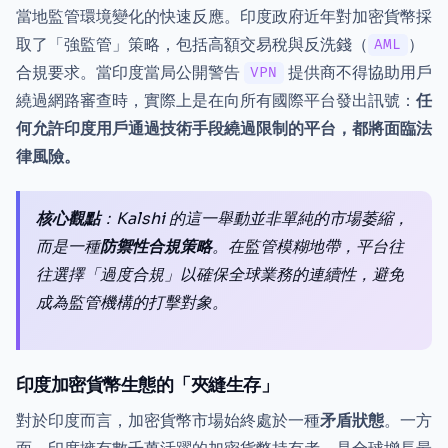
當地監管環境變化的快速反應。印度政府近年對加密貨幣採
取了「強監管」策略，包括高額交易稅與反洗錢（
）
AML
合規要求。當印度當局公開警告
提供商不得協助用戶
VPN
繞過網路審查時，實際上是在向所有國際平台發出訊號：
任
何允許印度用戶通過技術手段繞過限制的平台，都將面臨法
律風險。
核心觀點
：Kalshi 的這一舉動並非單純的市場萎縮，
而是一種
防禦性合規策略
。在監管模糊地帶，平台往
往選擇「過度合規」以確保全球業務的連續性，避免
成為監管機構的打擊對象。
印度加密貨幣生態的「夾縫生存」
對於印度而言，加密貨幣市場始終處於一種
矛盾狀態
。一方