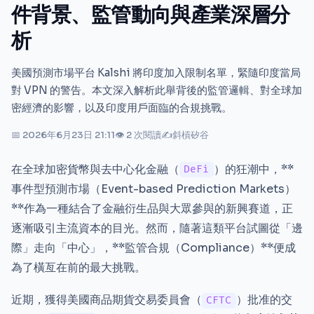
件背景、監管動向與產業深層分
析
美國預測市場平台 Kalshi 將印度加入限制名單，緊隨印度當局
對 VPN 的警告。本文深入解析此舉背後的監管邏輯、對全球加
密經濟的影響，以及印度用戶面臨的合規挑戰。
📅 2026年6月23日 21:11
👁 2 次閱讀
✍
斜槓矽谷
在全球加密貨幣與去中心化金融（
）的狂潮中，**
DeFi
事件型預測市場（Event-based Prediction Markets）
**作為一種結合了金融衍生品與大眾參與的新興賽道，正
逐漸吸引主流資本的目光。然而，隨著這類平台試圖從「邊
際」走向「中心」，**監管合規（Compliance）**便成
為了橫亙在前的最大挑戰。
近期，獲得美國商品期貨交易委員會（
）批准的交
CFTC