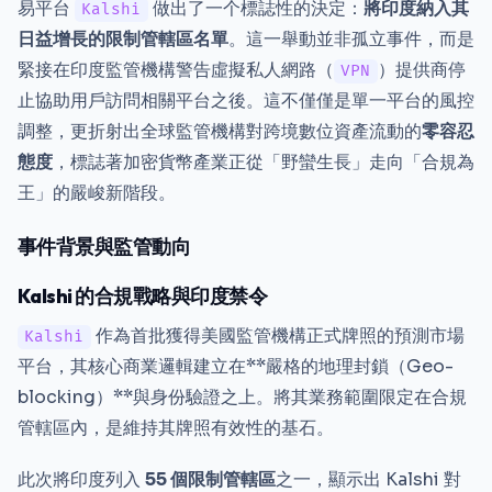
易平台
做出了一个標誌性的決定：
將印度納入其
Kalshi
日益增長的限制管轄區名單
。這一舉動並非孤立事件，而是
緊接在印度監管機構警告虛擬私人網路（
）提供商停
VPN
止協助用戶訪問相關平台之後。這不僅僅是單一平台的風控
調整，更折射出全球監管機構對跨境數位資產流動的
零容忍
態度
，標誌著加密貨幣產業正從「野蠻生長」走向「合規為
王」的嚴峻新階段。
事件背景與監管動向
Kalshi 的合規戰略與印度禁令
作為首批獲得美國監管機構正式牌照的預測市場
Kalshi
平台，其核心商業邏輯建立在**嚴格的地理封鎖（Geo-
blocking）**與身份驗證之上。將其業務範圍限定在合規
管轄區內，是維持其牌照有效性的基石。
此次將印度列入
55 個限制管轄區
之一，顯示出 Kalshi 對