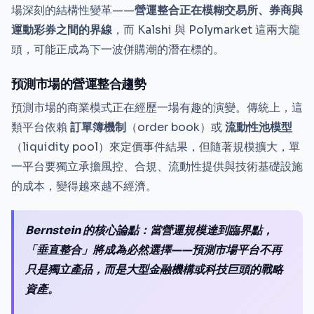
場深刻的結構性變革——
營運整合正在模糊交易所、券商與
運動彩券之間的界線
，而 Kalshi 與 Polymarket 這兩大龍
頭，可能正成為下一波併購潮的潛在標的。
預測市場的營運整合趨勢
預測市場的商業模式正在經歷一場有趣的演變。傳統上，這
類平台依賴
訂單簿機制
（order book）或
流動性池模型
（liquidity pool）來定價事件結果，但隨著規模擴大，單
一平台要獨立承擔風控、合規、流動性提供與技術基礎設施
的成本，變得越來越不經濟。
Bernstein 的核心論點：當營運規模達到臨界點，
「垂直整合」將成為必然選擇——預測市場平台不再
只是獨立產品，而是大型金融機構或科技巨頭的戰略
資產。