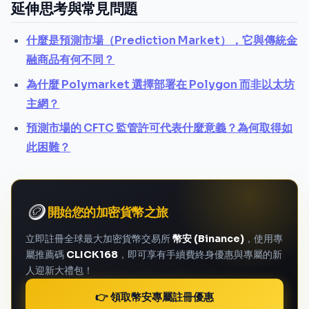
延伸思考與常見問題
什麼是預測市場（Prediction Market），它與傳統金
融商品有何不同？
為什麼 Polymarket 選擇部署在 Polygon 而非以太坊
主網？
預測市場的 CFTC 監管許可代表什麼意義？為何取得如
此困難？
🪙
開始您的加密貨幣之旅
立即註冊全球最大加密貨幣交易所
幣安 (Binance)
，使用專
屬推薦碼
CLICK168
，即可享有手續費終身優惠與專屬的新
人迎新大禮包！
👉 領取幣安專屬註冊優惠