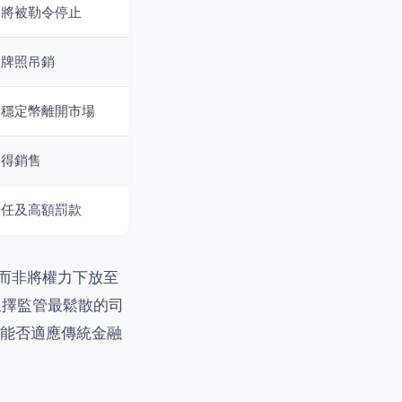
運將被勒令停止
及牌照吊銷
之穩定幣離開市場
不得銷售
責任及高額罰款
而非將權力下放至
業者選擇監管最鬆散的司
能否適應傳統金融