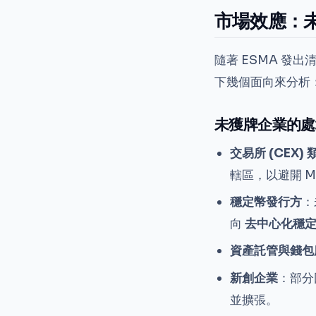
市場效應：
隨著 ESMA 
下幾個面向來分析
未獲牌企業的處
交易所 (CEX) 
轄區，以避開 M
穩定幣發行方
：
向
去中心化穩
資產託管與錢包
新創企業
：部分
並擴張。