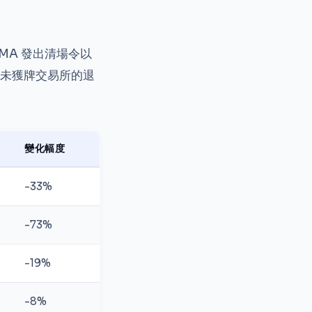
MA 發出清場令以
未獲牌交易所的退
變化幅度
-33%
-73%
-19%
-8%