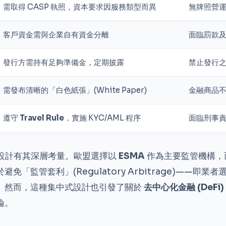
需取得 CASP 執照，資本要求因服務類型而異
無牌照營
客戶資金需與企業自有資金分離
面臨罰款
發行方需持有足夠準備金，定期披露
禁止發行
需發布清晰的「白色紙張」(White Paper)
金融商品
遵守
Travel Rule
，實施 KYC/AML 程序
面臨刑事
制設計有其深層考量。歐盟選擇以
ESMA
作為主要監管機構，
免「監管套利」(Regulatory Arbitrage)——即
。然而，這種集中式設計也引發了關於
去中心化金融 (DeFi)
論。