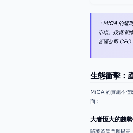
「MiCA 的
市場。投資者
管理公司 CEO
生態衝擊：
MiCA 的實施
面：
大者恆大的趨勢
隨著監管門檻提高，