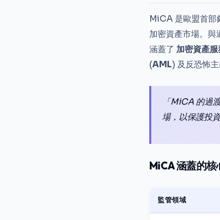
MiCA 是歐盟
加密資產市場。與
涵蓋了
加密資產服務
(
AML
) 及反恐怖主
「MiCA 的
場，以保護投資
MiCA 涵蓋的
監管領域