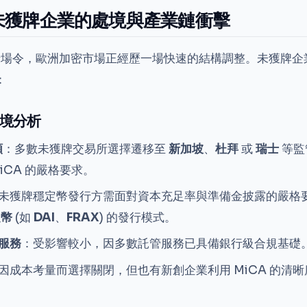
未獲牌企業的處境與產業鏈衝擊
發出清場令，歐洲加密市場正經歷一場快速的結構調整。未獲牌
：
境分析
類
：多數未獲牌交易所選擇遷移至
新加坡
、
杜拜
或
瑞士
等監
iCA 的嚴格要求。
未獲牌穩定幣發行方需面對資本充足率與準備金披露的嚴格
定幣
(如
DAI
、
FRAX
) 的發行模式。
服務
：受影響較小，因多數託管服務已具備銀行級合規基礎
因成本考量而選擇關閉，但也有新創企業利用 MiCA 的清