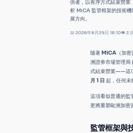
供者，以有序方式結束營業，標
析 MiCA 監管框架的技
展方向。
📅 2026年6月29日 18:10
👁 2
隨著
MiCA
（加密
洲證券市場管理局 
式結束營業——這
月 1 日
起，任何未
這項看似普通的監
更將重塑歐洲加密
監管框架與技