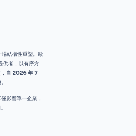
一場結構性重塑。歐
服務提供者，以有序方
定，自
2026 年 7
運。
不僅影響單一企業，
圖。