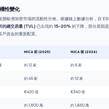
構性變化
在改變歐洲加密市場的流動性分佈。根據鏈上數據分析，自 ES
的總交易量 (TVL)
已出現約
15–20%
的下降，部分原因是
客戶資金的重新配置。
MICA 前 (2025)
MICA 後 (2026)
量
約 12 家
約 8 家
約 45 家
約 12 家
€420 億
€340 億
約 1,800 萬
約 1,650 萬