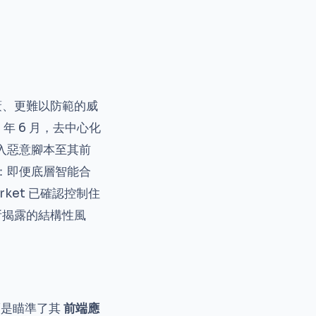
蔽、更難以防範的威
6 年 6 月，去中心化
注入惡意腳本至其前
鐘：即便底層智能合
arket 已確認控制住
所揭露的結構性風
而是瞄準了其
前端應