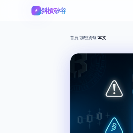
斜槓矽谷
⚡
首頁
/
加密貨幣
/
本文