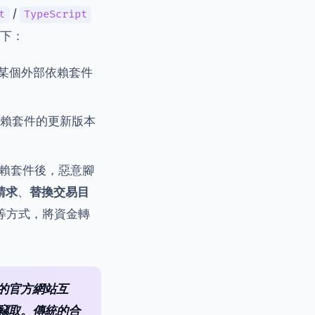
/
t
TypeScript
下：
用的某個外部依賴套件
。
賴套件的更新版本
的依賴套件後，惡意腳
請求
、
替換交易目
*等方式，將資金轉
的官方網站互
竊取。傳統的合