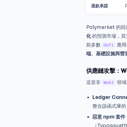
退款承諾
Polymarke
化
的預測市場，其
前多數
應用
DeFi
端、基礎設施與營
供應鏈攻擊：W
這並非
領域
Web3
Ledger Conn
整合該函式庫
惡意 npm 套件
（Typosqua