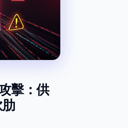
前端攻擊：供
軟肋