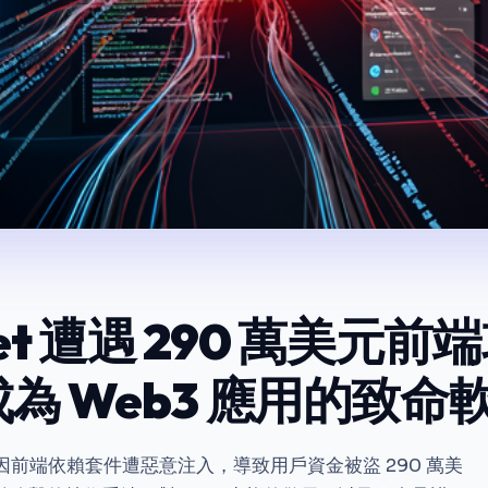
rket 遭遇 290 萬美元
為 Web3 應用的致命
et 因前端依賴套件遭惡意注入，導致用戶資金被盜 290 萬美