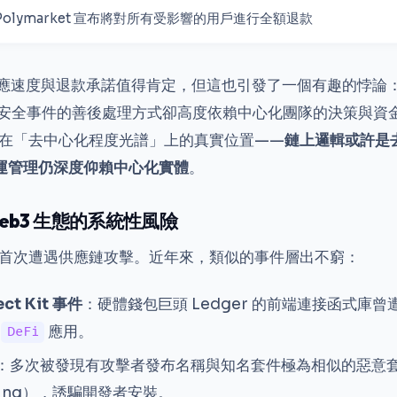
Polymarket 宣布將對所有受影響的用戶進行全額退款
t 的回應速度與退款承諾值得肯定，但這也引發了一個有趣的悖
安全事件的善後處理方式卻高度依賴中心化團隊的決策與資
在「去中心化程度光譜」上的真實位置——
鏈上邏輯或許是
運管理仍深度仰賴中心化實體
。
eb3 生態的系統性風險
首次遭遇供應鏈攻擊。近年來，類似的事件層出不窮：
ect Kit 事件
：硬體錢包巨頭 Ledger 的前端連接函式庫
的
應用。
DeFi
：多次被發現有攻擊者發布名稱與知名套件極為相似的惡意
tting），誘騙開發者安裝。