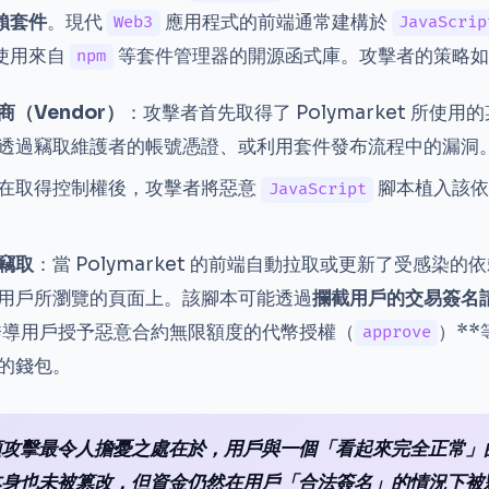
賴套件
。現代
應用程式的前端通常建構於
Web3
JavaScrip
使用來自
等套件管理器的開源函式庫。攻擊者的策略如
npm
（Vendor）
：攻擊者首先取得了 Polymarket 所使
透過竊取維護者的帳號憑證、或利用套件發布流程中的漏洞
在取得控制權後，攻擊者將惡意
腳本植入該依
JavaScript
竊取
：當 Polymarket 的前端自動拉取或更新了受感染
用戶所瀏覽的頁面上。該腳本可能透過
攔截用戶的交易簽名
誘導用戶授予惡意合約無限額度的代幣授權（
）*
approve
的錢包。
類攻擊最令人擔憂之處在於，用戶與一個「看起來完全正常」
本身也未被篡改，但資金仍然在用戶「合法簽名」的情況下被