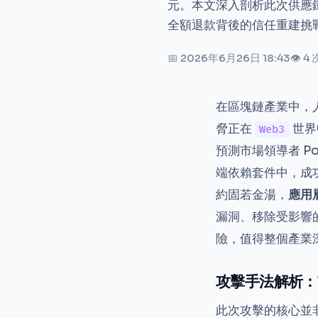
元。本文深入剖析此次供應鏈
全額退款背後的信任重建挑
📅 2026年6月26日 18:43
👁 4
在區塊鏈產業中，
脅正在
世界
Web3
預測市場領導者 P
端依賴套件中，成
約固若金湯，
應用
漏洞、移除受影響
險，值得整個產業
攻擊手法解析：
此次攻擊的核心並非針