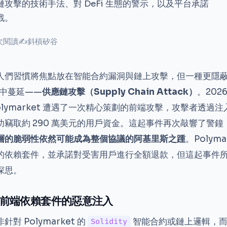
攻擊的技術手法、對 DeFi 生態的警示，以及平台承諾
戰。
 次閱讀
✍
斜槓矽谷
人們習慣將焦點放在智能合約漏洞與鏈上攻擊，但一種更隱
中蔓延——
供應鏈攻擊（Supply Chain Attack）
。202
olymarket 遭遇了一次精心策劃的前端攻擊，攻擊者透過
功竊取約 290 萬美元的用戶資金。這起事件再次敲響了警
層的脆弱性依然可能成為整個協議的阿基里斯之踵
。Polym
的依賴套件，並承諾對受害用戶進行全額退款，但這起事件
深思。
前端依賴套件的惡意注入
對 Polymarket 的
智能合約或鏈上邏輯，
Solidity