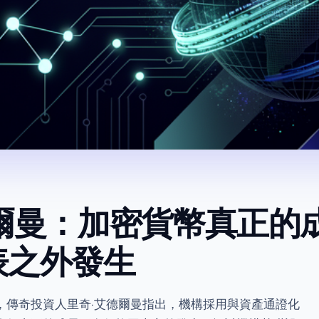
德爾曼：加密貨幣真正的
表之外發生
，傳奇投資人里奇·艾德爾曼指出，機構採用與資產通證化