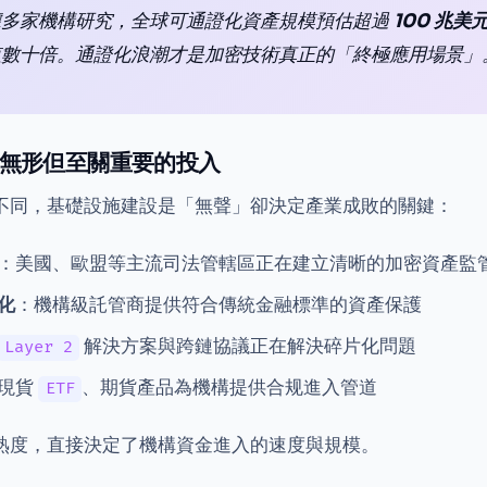
據多家機構研究，全球可通證化資產規模預估超過
100 兆美
值數十倍。通證化浪潮才是加密技術真正的「終極應用場景」
無形但至關重要的投入
不同，基礎設施建設是「無聲」卻決定產業成敗的關鍵：
：美國、歐盟等主流司法管轄區正在建立清晰的加密資產監
化
：機構級託管商提供符合傳統金融標準的資產保護
解決方案與跨鏈協議正在解決碎片化問題
Layer 2
現貨
、期貨產品為機構提供合规進入管道
ETF
熟度，直接決定了機構資金進入的速度與規模。