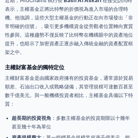
近期，MidChains 執行長
Basil Al Askari
在接受訪問時
表示，主權基金正將比特幣的折價視為進入市場的合理時
機。他強調，這些大型主權基金的行動正在向市場發出「非
常明確的信號」，吸引更多機構資金從旁觀者位置轉向實質
性參與。這種趨勢不僅反映了比特幣在機構眼中的資產地位
提升，也暗示了加密資產正逐步融入傳統金融的資產配置框
架之中。
主權財富基金的獨特定位
主權財富基金是由國家政府擁有的投資基金，通常源於貿易
順差、石油出口收入或戰略儲備，其管理規模可達數百甚至
數千億美元。與一般機構投資者相比，主權基金具備以下特
質：
超長期的投資視角
：多數主權基金的投資期限以十幾年
甚至幾十年為單位
資產規模龐大
：單一指標基金規模常超過千億美元，能