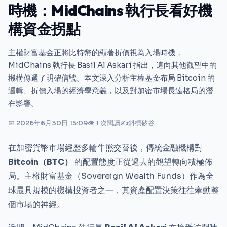
時機：MidChains 執行長看好機
構資金拐點
主權財富基金正將比特幣的顯著折價視為入場時機，
MidChains 執行長 Basil Al Askari 指出，這向其他觀望中的
機構傳遞了明確信號。本文深入分析主權基金布局 Bitcoin 的
邏輯、折價入場的經濟學意義，以及對加密市場長遠格局的潛
在影響。
📅 2026年6月30日 15:09
👁 1 次閱讀
✍
斜槓矽谷
在加密貨幣市場經歷多輪牛熊交替後，傳統金融機構對
Bitcoin（BTC）
的配置態度正從過去的觀望轉向積極佈
局。主權財富基金（Sovereign Wealth Funds）作為全
球最具規模的機構投資者之一，其資產配置決策往往牽動整
個市場的神經。