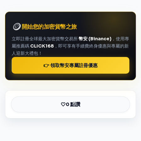
🪙
開始您的加密貨幣之旅
立即註冊全球最大加密貨幣交易所
幣安 (Binance)
，使用專
屬推薦碼
CLICK168
，即可享有手續費終身優惠與專屬的新
人迎新大禮包！
👉 領取幣安專屬註冊優惠
0 點讚
🤍