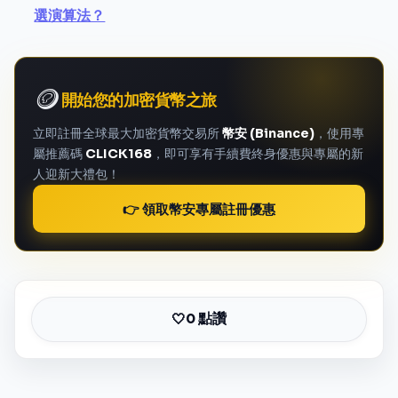
選演算法？
🪙
開始您的加密貨幣之旅
立即註冊全球最大加密貨幣交易所
幣安 (Binance)
，使用專
屬推薦碼
CLICK168
，即可享有手續費終身優惠與專屬的新
人迎新大禮包！
👉 領取幣安專屬註冊優惠
0 點讚
🤍