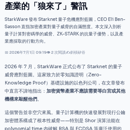
產業的「狼來了」警訊
StarkWare 發布 Starknet 量子危機應對藍圖，CEO Eli Ben-
Sasson 直指加密產業對量子威脅的自滿態度。本文深入剖析
量子計算對密碼學的威脅、ZK-STARK 的抗量子優勢，以及產
業應採取的行動方向。
📅 2026年7月1日 09:19
👁 2 次閱讀
✍
斜槓矽谷
2026 年 7 月，StarkWare 正式公布了 Starknet 的量子
威脅應對藍圖。這家致力於零知識證明（Zero-
Knowledge Proof）基礎設施的以色列公司，在文章發布
中直言不諱地指出：
加密貨幣產業不應該需要等白宮或其他
機構來敲醒他們
。
這個警告並非空穴來風。量子計算機的快速發展對現行公鑰
加密體系構成了根本性威脅——特別是 Shor 演算法能在
polynomial time 內破解 RSA 與 ECDSA 等廣泛使用的