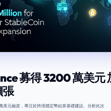
inance 募得 3200 萬
擴張
成 3200 萬美元融資，專注於跨境穩定幣結算基礎建設。分析此次