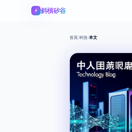
斜槓矽谷
⚡
首頁
/
科技
/
本文