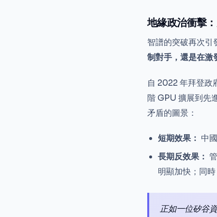
地緣政治衝擊：
智譜的突破再次引
制對手，還是在激
自 2022 年拜
階 GPU 擴展到
矛盾的圖景：
短期效果：
中國
長期反效果：
管
明顯加快；同時
正如一位矽谷資