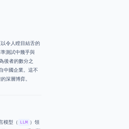
正以令人瞠目結舌的
項基準測試中幾乎與
卻僅為後者的數分之
來自中國企業。這不
權的深層博弈。
言模型（
）領
LLM