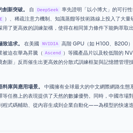
的創新突破。
自
率先證明「以小博大」的可行性後
DeepSeek
）、稀疏注意力機制、知識蒸餾等技術路線上投入了大量
E
採用了更高效的訓練架構，使得在相同算力條件下能夠萃取
極致追求。
在美國
高階 GPU（如 H100、B20
NVIDIA
業被迫在華為昇騰（
）等國產晶片以及較低階的 NVI
Ascend
境創新」反而催生出更高效的分散式訓練框架與記憶體管理
語料庫與應用場景。
中國擁有全球最大的中文網際網路生態
譯等任務上的表現提供了天然的數據優勢。同時，中國市場對 
到程式碼輔助、從內容生成到企業自動化——為模型的快速