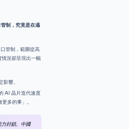
口管制，究竟是在遏
出口管制，範圍從高
實情況卻呈現出一幅
定影響。
AI 晶片迭代速度
做更多的事」。
能力封鎖。中國