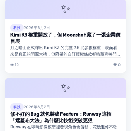
✨
2026年8月2日
科技
Kimi K3 權重開放了，但 Moonshot 藏了一張企業價
目表
月之暗面正式釋出 Kimi K3 的完整 2.8 兆參數權重，表面看
來是真正的開源大禮，但附帶的自訂授權條款卻暗藏商轉門
檻。本文深入剖析該授權的核心限制、企業部署的實際痛
👁 19
❤ 0
點，以及未來兩年 AI 授權機制可能演化的方向。
✨
2026年8月2日
科技
修不好的 Bug 就包裝成 Feature：Runway 這招
「遮羞布大法」為什麼比技術突破更狠
Runway 在即時影像模型裡發現角色會偏移，花幾週修不乾