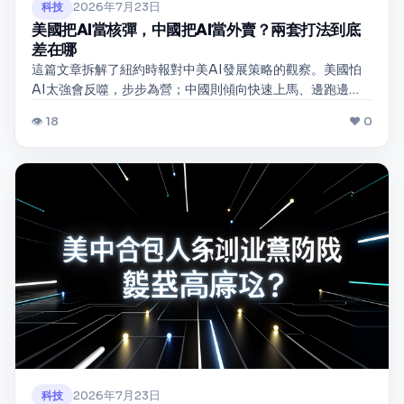
2026年7月23日
科技
美國把AI當核彈，中國把AI當外賣？兩套打法到底
差在哪
這篇文章拆解了紐約時報對中美AI發展策略的觀察。美國怕
AI太強會反噬，步步為營；中國則傾向快速上馬、邊跑邊
修。用大白話帶你看懂兩國的底層邏輯，以及這對你我日常
👁 18
❤ 0
會有什麼實際影響。
2026年7月23日
科技