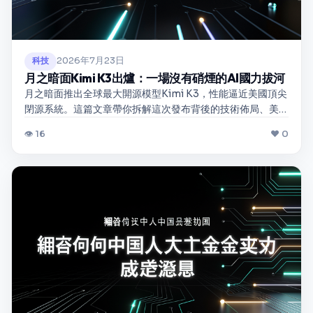
2026年7月23日
科技
月之暗面Kimi K3出爐：一場沒有硝煙的AI國力拔河
月之暗面推出全球最大開源模型Kimi K3，性能逼近美國頂尖
閉源系統。這篇文章帶你拆解這次發布背後的技術佈局、美
中AI競賽的真實賽況，以及開源生態對未來兩年產業格局的
👁 16
❤ 0
潛在衝擊。