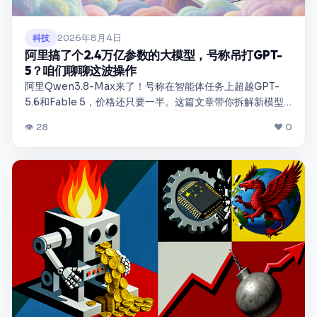
2026年8月4日
科技
阿里搞了个2.4万亿参数的大模型，号称吊打GPT-
5？咱们聊聊这波操作
阿里Qwen3.8-Max来了！号称在智能体任务上超越GPT-
5.6和Fable 5，价格还只要一半。这篇文章带你拆解新模型
的亮点、定价策略，以及它到底能不能成为企业的新选择。
👁 28
❤ 0