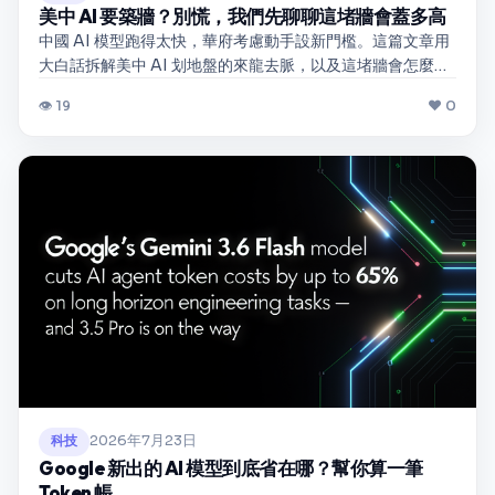
美中 AI 要築牆？別慌，我們先聊聊這堵牆會蓋多高
中國 AI 模型跑得太快，華府考慮動手設新門檻。這篇文章用
大白話拆解美中 AI 划地盤的來龍去脈，以及這堵牆會怎麼影
響你手機裡的 APP 和開發者的日常。
👁 19
❤ 0
2026年7月23日
科技
Google 新出的 AI 模型到底省在哪？幫你算一筆
Token 帳