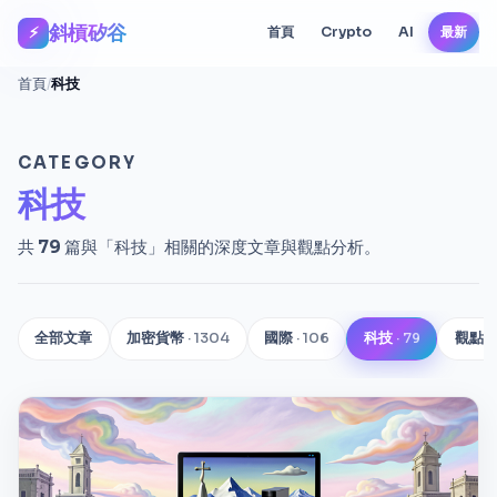
斜槓矽谷
⚡
首頁
Crypto
AI
最新
首頁
/
科技
CATEGORY
科技
共
79
篇與「科技」相關的深度文章與觀點分析。
全部文章
加密貨幣
· 1304
國際
· 106
科技
· 79
觀點
·