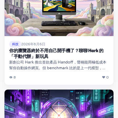
2026年8月6日
科技
你的瀏覽器終於不用自己開手機了？聊聊 Hark 的
「手動代辦」新玩具
新創公司 Hark 推出首款產品 Handoff，聲稱能用極低成本
幫你自動操作網頁。但 benchmark 比的是上一代模型，底
層架構還沒公開，這台虛擬電腦到底能不能真的取代你滑手
👁 8
❤ 0
機的時間？帶你拆解背後細節。