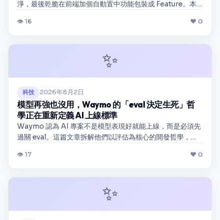
淨，最後乾脆在前端加個自動置中功能包裝成 Feature。本
文拆解這背後從模型蒸餾、對抗訓練到基礎設施的真實成
👁 16
❤ 0
本，以及為什麼把限制包成產品才是這波 AI 落地最重要的產
品哲學。
✨
2026年8月2日
科技
模型再強也沒用，Waymo 的「eval 決定生死」哲
學正在重新定義 AI 上線標準
Waymo 認為 AI 專案不是模型表現好就能上線，而是必須先
過關 eval。這篇文章拆解他們以評估為核心的開發哲學，以
及這對企業部署 AI 代理與大模型的實質啟示。
👁 17
❤ 0
✨