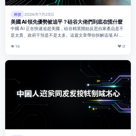
2026年7月23日
科技
美國 AI 領先優勢被追平？硅谷大佬們到底在慌什麼
中國 AI 正在快速追趕美國，硅谷精英開始反思自家產品是不
是太貴、政府干預是不是太多。這篇文章帶你拆解這場 AI 競
賽的真實現況，以及它會如何影響你我的日常。
👁 14
❤ 0