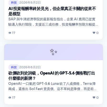
2026年8月2日
科技
AI 投資報酬率終於見光，但企業真正卡關的從來不
是模型
SAP 與牛津經濟學院的最新報告指出，企業 AI 應用已從實
驗邁入執行階段，支援近三成任務，投資報酬率預期大幅提
升。然而真正的痛點不在於模型存取權，而是策略碎片化、
👁 17
❤ 0
數據語境流失與治理盲區。本文剖析企業為何滿意目前成
果，卻仍對潛力存疑，並預測未來一到兩年 AI 治理與人力重
訓的關鍵演進。
✨
2026年8月2日
科技
砍價砍到史詩級，OpenAI 的 GPT-5.6 價格戰打出
什麼樣的新牌？
OpenAI 一口氣把 GPT-5.6 Luna 砍了八成價格，Terra 降
兩成，還推出 Sol Fast 賣貴價。這不單純是降價，而是前線
模型從比誰聰明轉向比誰便宜好用。我看這波價格戰，真正
👁 17
❤ 0
贏家不是開發者，而是那些靠量取勝的 Agent 系統。