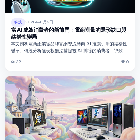
2026年8月5日
科技
當 AI 成為消費者的新前門：電商測量的隱形缺口與
結構性變局
本文剖析電商產業從品牌官網導流轉向 AI 推薦引擎的結構性
變革。傳統分析儀表板無法捕捉被 AI 排除的消費者，導致品
牌在真實競爭中陷入盲區。我們將探討這項隱形缺口的來龍
👁 22
❤ 0
去脈、對未來市場格局的影響，以及品牌該如何建立新的測
量基礎設施。