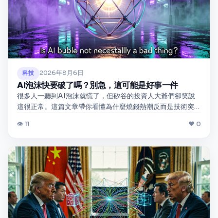
2026年8月6日
科技
AI泡沫快要破了嗎？別急，這可能是好事一件
很多人一聽到AI泡沫就慌了，但矽谷的投資人大爺們卻笑說
這很正常。這篇文章帶你看懂為什麼燒錢熱潮反而是技術突
飛猛進的最佳燃料，幫你用大白話搞懂泡沫背後的投資邏
👁 11
❤ 0
輯。