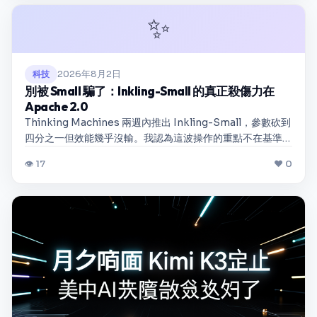
✨
2026年8月2日
科技
別被 Small 騙了：Inkling-Small 的真正殺傷力在
Apache 2.0
Thinking Machines 兩週內推出 Inkling-Small，參數砍到
四分之一但效能幾乎沒輸。我認為這波操作的重點不在基準
測試，而在於 Apache 2.0 授權讓企業終於能放心商用，以
👁 17
❤ 0
及他們把模型訓練變成標準化流水線的工業化野心。